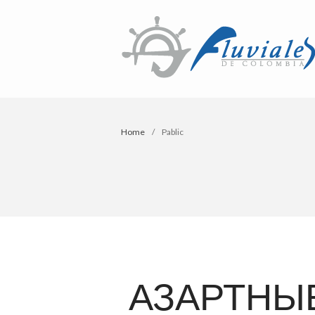
Home
/
Pablic
АЗАРТНЫ