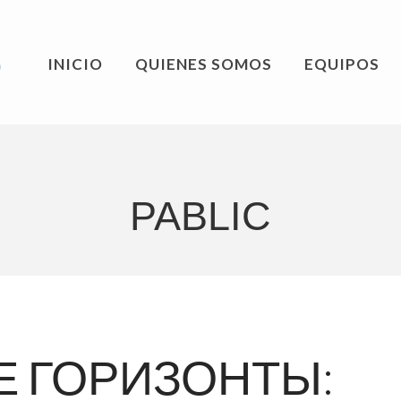
INICIO
QUIENES SOMOS
EQUIPOS
PABLIC
Е ГОРИЗОНТЫ: