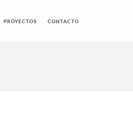
PROYECTOS
CONTACTO