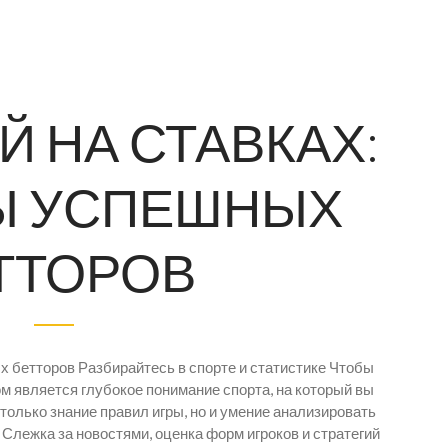
 НА СТАВКАХ:
Ы УСПЕШНЫХ
ТТОРОВ
х бетторов Разбирайтесь в спорте и статистике Чтобы
м является глубокое понимание спорта, на который вы
 только знание правил игры, но и умение анализировать
Слежка за новостями, оценка форм игроков и стратегий