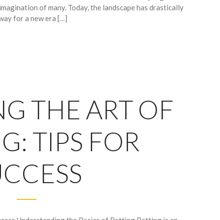
e imagination of many. Today, the landscape has drastically
way for a new era […]
G THE ART OF
G: TIPS FOR
UCCESS