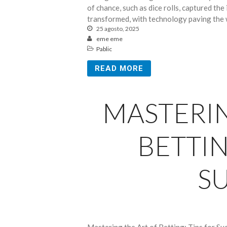
of chance, such as dice rolls, captured th
transformed, with technology paving the 
25 agosto, 2025
eme eme
Pablic
READ MORE
MASTERIN
BETTIN
S