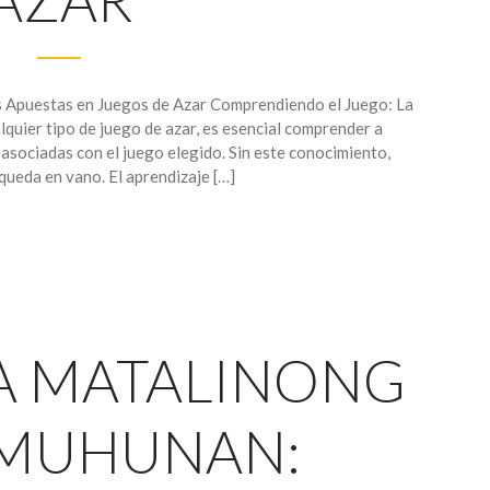
s Apuestas en Juegos de Azar Comprendiendo el Juego: La
lquier tipo de juego de azar, es esencial comprender a
 asociadas con el juego elegido. Sin este conocimiento,
queda en vano. El aprendizaje […]
SA MATALINONG
MUHUNAN: