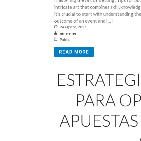
Mastering the Art of Betting: Tips for Su
intricate art that combines skill, knowledg
it’s crucial to start with understanding the
outcome of an event and […]
24 agosto, 2025
eme eme
Pablic
READ MORE
ESTRATEG
PARA OP
APUESTAS