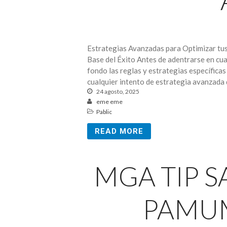
Estrategias Avanzadas para Optimizar tu
Base del Éxito Antes de adentrarse en cua
fondo las reglas y estrategias específicas
cualquier intento de estrategia avanzada 
24 agosto, 2025
eme eme
Pablic
READ MORE
MGA TIP 
PAMU