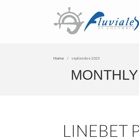
Home
/
septiembre 2025
MONTHLY 
LINEBET P