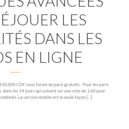
UES AVANCÉES
ÉJOUER LES
ITÉS DANS LES
S EN LIGNE
 150,000 CDF sous forme de paris gratuits . Pour les paris
u dans les 14 jours qui suivent sur une cote de 1.60 pour
 combinés. La version mobile est la seule façon […]