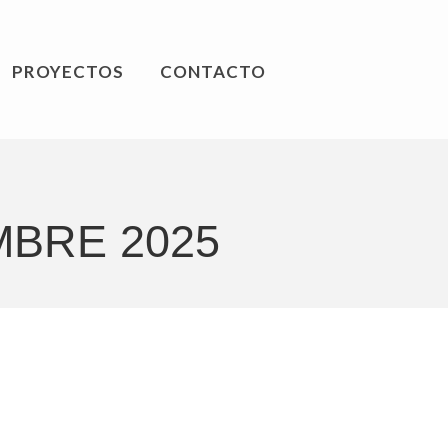
PROYECTOS
CONTACTO
MBRE 2025