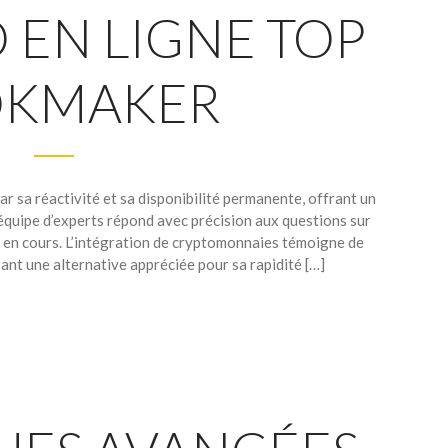
 EN LIGNE TOP
KMAKER
ar sa réactivité et sa disponibilité permanente, offrant un
’équipe d’experts répond avec précision aux questions sur
ns en cours. L’intégration de cryptomonnaies témoigne de
ant une alternative appréciée pour sa rapidité […]