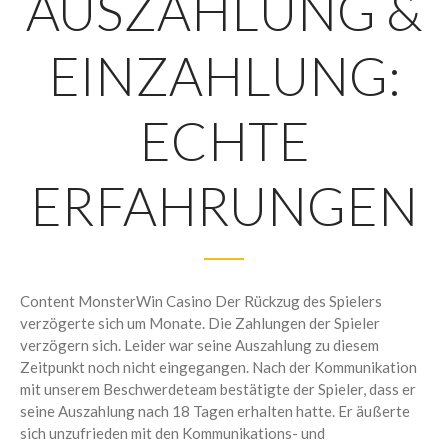
AUSZAHLUNG &
EINZAHLUNG:
ECHTE
ERFAHRUNGEN
Content MonsterWin Casino Der Rückzug des Spielers
verzögerte sich um Monate. Die Zahlungen der Spieler
verzögern sich. Leider war seine Auszahlung zu diesem
Zeitpunkt noch nicht eingegangen. Nach der Kommunikation
mit unserem Beschwerdeteam bestätigte der Spieler, dass er
seine Auszahlung nach 18 Tagen erhalten hatte. Er äußerte
sich unzufrieden mit den Kommunikations- und